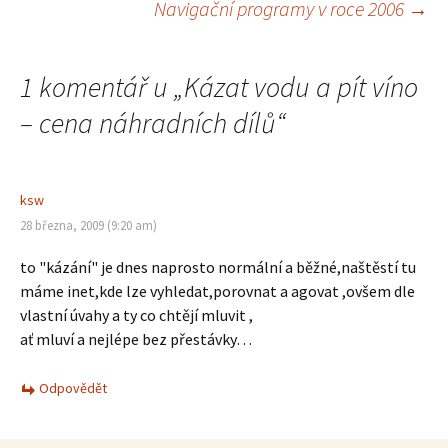
Navigační programy v roce 2006
→
pro
1 komentář u „
Kázat vodu a pít víno
příspěvek
– cena náhradních dílů
“
ksw
28 března, 2009 (9:20 am)
to "kázání" je dnes naprosto normální a běžné,naštěstí tu
máme inet,kde lze vyhledat,porovnat a agovat ,ovšem dle
vlastní úvahy a ty co chtějí mluvit ,
ať mluví a nejlépe bez přestávky…
Odpovědět