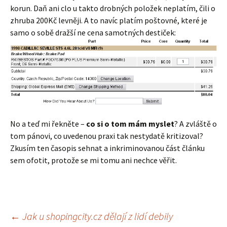
korun. Daň ani clo u takto drobných položek neplatím, čili o
zhruba 200Kč levněji. A to navíc platím poštovné, které je
samo o sobě dražší ne cena samotných destiček:
No a teď mi řekněte –
co si o tom mám myslet
? A zvláště o
tom pánovi, co uvedenou praxi tak nestydatě kritizoval?
Zkusím ten časopis sehnat a inkriminovanou část článku
sem ofotit, protože se mi tomu ani nechce věřit.
Navigace
←
Jak u shopingcity.cz dělají z lidí debily