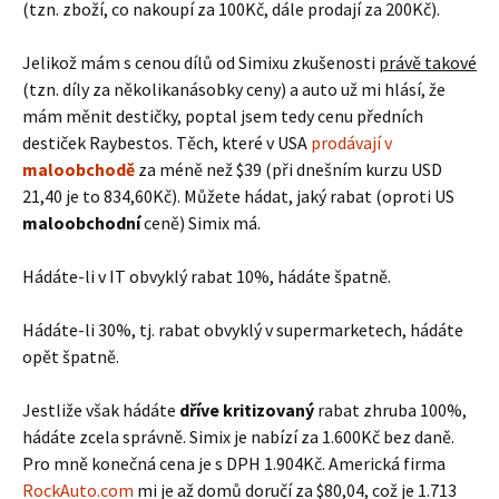
(tzn. zboží, co nakoupí za 100Kč, dále prodají za 200Kč).
Jelikož mám s cenou dílů od Simixu zkušenosti
právě takové
(tzn. díly za několikanásobky ceny) a auto už mi hlásí, že
mám měnit destičky, poptal jsem tedy cenu předních
destiček Raybestos. Těch, které v USA
prodávají v
maloobchodě
za méně než $39 (při dnešním kurzu USD
21,40 je to 834,60Kč). Můžete hádat, jaký rabat (oproti US
maloobchodní
ceně) Simix má.
Hádáte-li v IT obvyklý rabat 10%, hádáte špatně.
Hádáte-li 30%, tj. rabat obvyklý v supermarketech, hádáte
opět špatně.
Jestliže však hádáte
dříve kritizovaný
rabat zhruba 100%,
hádáte zcela správně. Simix je nabízí za 1.600Kč bez daně.
Pro mně konečná cena je s DPH 1.904Kč. Americká firma
RockAuto.com
mi je až domů doručí za $80,04, což je 1.713