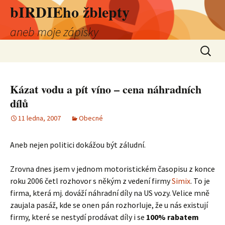
bIRDIEho žblepty
aneb moje zápisky
Přejít
Vyhledá
k
obsahu
webu
Kázat vodu a pít víno – cena náhradních
dílů
11 ledna, 2007
Obecné
Aneb nejen politici dokážou být záludní.
Zrovna dnes jsem v jednom motoristickém časopisu z konce
roku 2006 četl rozhovor s někým z vedení firmy
Simix
. To je
firma, která mj. dováží náhradní díly na US vozy. Velice mně
zaujala pasáž, kde se onen pán rozhorluje, že u nás existují
firmy, které se nestydí prodávat díly i se
100% rabatem