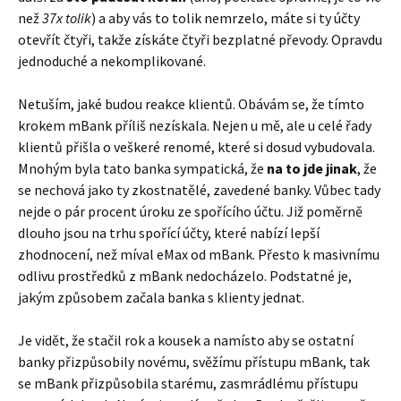
než
37x tolik
) a aby vás to tolik nemrzelo, máte si ty účty
otevřít čtyři, takže získáte čtyři bezplatné převody. Opravdu
jednoduché a nekomplikované.
Netuším, jaké budou reakce klientů. Obávám se, že tímto
krokem mBank příliš nezískala. Nejen u mě, ale u celé řady
klientů přišla o veškeré renomé, které si dosud vybudovala.
Mnohým byla tato banka sympatická, že
na to jde jinak
, že
se nechová jako ty zkostnatělé, zavedené banky. Vůbec tady
nejde o pár procent úroku ze spořícího účtu. Již poměrně
dlouho jsou na trhu spořící účty, které nabízí lepší
zhodnocení, než míval eMax od mBank. Přesto k masivnímu
odlivu prostředků z mBank nedocházelo. Podstatné je,
jakým způsobem začala banka s klienty jednat.
Je vidět, že stačil rok a kousek a namísto aby se ostatní
banky přizpůsobily novému, svěžímu přístupu mBank, tak
se mBank přizpůsobila starému, zasmrádlému přístupu