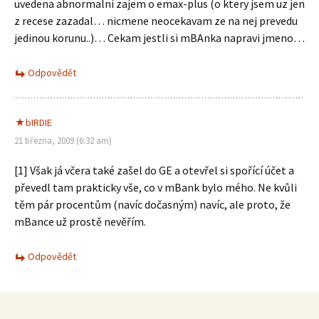
uvedena abnormalni zajem o emax-plus (o ktery jsem uz jen
z recese zazadal… nicmene neocekavam ze na nej prevedu
jedinou korunu..)… Cekam jestli si mBAnka napravi jmeno…
Odpovědět
bIRDIE
21 března, 2009 (6:32 am)
[1] Však já včera také zašel do GE a otevřel si spořící účet a
převedl tam prakticky vše, co v mBank bylo mého. Ne kvůli
těm pár procentům (navíc dočasným) navíc, ale proto, že
mBance už prostě nevěřím.
Odpovědět