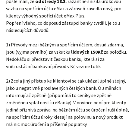
pošle mail, že
od středy 18.3.
razantně snížila úrokovou
sazbu na spořícím účtu eMax a zároveň zavedla nový, pro
klienty výhodný spořící účet eMax Plus.
Popření všeho, co doposud zástupci banky tvrdili, je to z
následujících důvodů:
1) Převody mezi běžným a spořícím účtem, dosud zdarma,
jsou (vyjma prvního) za vskutku
lidových 150Kč
za položku.
Nedokážu si představit českou banku, která si za
vnitrostátní bankovní převod v Kč vezme tolik.
2) Zcela jiný přístup ke klientovi se tak ukázal úplně stejný,
jako u negativně proslavených českých bank. O změnách
informují až zpětně (připomíná to ceníky se zpětně
změněnou splatností u eBanky). V novince není pro klienty
jediná příznivá zpráva: na běžném účtu se úročení ruší úplně,
na spořícím účtu úroky klesají na polovinu a nový produkt
má nic moc úročení a příšerné poplatky.