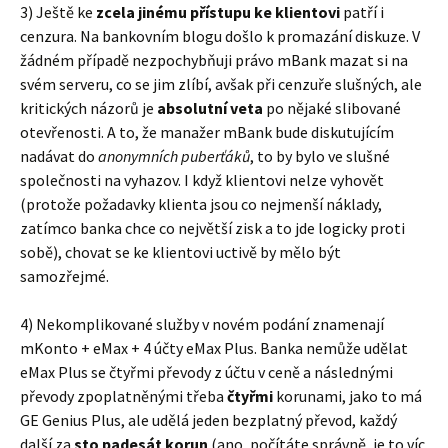
3) Ještě ke
zcela jinému přístupu ke klientovi
patří i
cenzura. Na bankovním blogu došlo k promazání diskuze. V
žádném případě nezpochybňuji právo mBank mazat si na
svém serveru, co se jim zlíbí, avšak při cenzuře slušných, ale
kritických názorů je
absolutní veta
po nějaké slibované
otevřenosti. A to, že manažer mBank bude diskutujícím
nadávat do
anonymních puberťáků
, to by bylo ve slušné
společnosti na vyhazov. I když klientovi nelze vyhovět
(protože požadavky klienta jsou co nejmenší náklady,
zatímco banka chce co největší zisk a to jde logicky proti
sobě), chovat se ke klientovi uctivě by mělo být
samozřejmé.
4) Nekomplikované služby v novém podání znamenají
mKonto + eMax + 4 účty eMax Plus. Banka nemůže udělat
eMax Plus se čtyřmi převody z účtu v ceně a následnými
převody zpoplatněnými třeba
čtyřmi
korunami, jako to má
GE Genius Plus, ale udělá jeden bezplatný převod, každý
další za
sto padesát korun
(ano, počítáte správně, je to víc