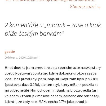
Navigace
Ghorme sabzí
→
pro
2 komentáře u „
mBank – zase o krok
příspěvek
blíže českým bankám
“
goodie
20 března, 2009 (10:35 pm)
Hned dneska jsem prevedl vse na sporicim ucte na svuj stary
ucet u Postovni Sporitelny, kde je dokonce urokova sazba
vyssi. Mas pravdu byl jsem loajalni i kdyz tam bylo jen 2.8%
(postovka dava 3.0%), ale ten styl, ktery mBank pouzila se
mi vubec nelibi. Mimochodem mBank na blogu uvedla (asi
vhledem k tomu jak masove behem jedineho dne odchazeji
klienti), ze tedy na e-MAXu necha 2.7% jako duvod je