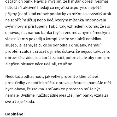
ostatních bank. Navíc si myslím, že k mBank přešli vesměs
lidé, kteří aktivně hledají co největší úspory/co největší
příjmy (například nulové poplatky za mKonto a vysoký úrok
na spořícím účtu) nebo lidé, kterým mBanka imponovala
svým novým přístupem. Tak či tak, vzhledem k tomu, že šlo
o novou, neznámou banku (byť s renomovaným německým
vlastníkem v pozadí) a komplikacím se slabší nabídkou
služeb, je jasné, že ti, co se odhodlali k mBank, nemají
problém založit si účet u jiného ústavu. Že nejsou takové to
obrovské stádo, co akorát zabučí, pohrozí, ale aby sami pro
zlepšení situace něco udělali, to už ne.
Nedokážu odhadnout, jak velké procento klientů své
prostředky ze spořících účtu opravdu přesune jinam.Ale měl
bych obavu, že zrovna u mBank to procento může být
nemalé. Uvidíme. Každopádně idea „té jiné“ banky vzala za
své a to je škoda.
Doplněno: