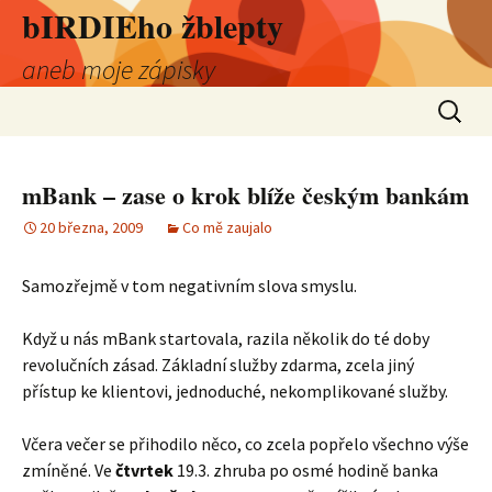
bIRDIEho žblepty
aneb moje zápisky
Přejít
Vyhledá
k
obsahu
webu
mBank – zase o krok blíže českým bankám
20 března, 2009
Co mě zaujalo
Samozřejmě v tom negativním slova smyslu.
Když u nás mBank startovala, razila několik do té doby
revolučních zásad. Základní služby zdarma, zcela jiný
přístup ke klientovi, jednoduché, nekomplikované služby.
Včera večer se přihodilo něco, co zcela popřelo všechno výše
zmíněné. Ve
čtvrtek
19.3. zhruba po osmé hodině banka