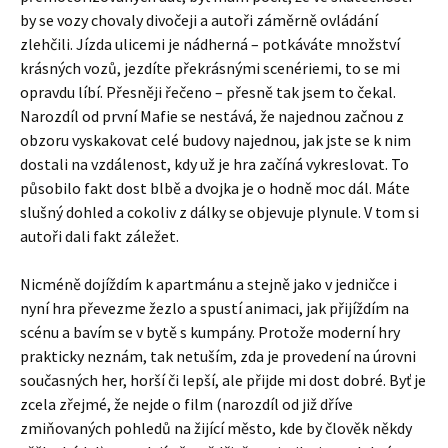
by se vozy chovaly divočeji a autoři záměrně ovládání
zlehčili. Jízda ulicemi je nádherná – potkáváte množství
krásných vozů, jezdíte překrásnými scenériemi, to se mi
opravdu líbí. Přesněji řečeno – přesně tak jsem to čekal.
Narozdíl od první Mafie se nestává, že najednou začnou z
obzoru vyskakovat celé budovy najednou, jak jste se k nim
dostali na vzdálenost, kdy už je hra začíná vykreslovat. To
působilo fakt dost blbě a dvojka je o hodně moc dál. Máte
slušný dohled a cokoliv z dálky se objevuje plynule. V tom si
autoři dali fakt záležet.
Nicméně dojíždím k apartmánu a stejně jako v jedničce i
nyní hra převezme žezlo a spustí animaci, jak přijíždím na
scénu a bavím se v bytě s kumpány. Protože moderní hry
prakticky neznám, tak netuším, zda je provedení na úrovni
současných her, horší či lepší, ale přijde mi dost dobré. Byť je
zcela zřejmé, že nejde o film (narozdíl od již dříve
zmiňovaných pohledů na žijící město, kde by člověk někdy