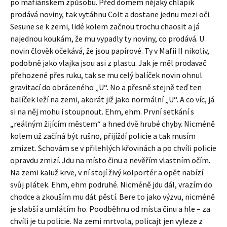
po mafiánském způsobu. Před domem nějaký chlapík
prodává noviny, tak vytáhnu Colt a dostane jednu mezi oči.
Sesune se k zemi, lidé kolem začnou trochu chaosit a já
najednou koukám, že mu vypadly ty noviny, co prodává. U
novin člověk očekává, že jsou papírové. Ty v Mafii II nikoliv,
podobně jako vlajka jsou asi z plastu. Jak je měl prodavač
přehozené přes ruku, tak se mu celý balíček novin ohnul
gravitací do obráceného „U“. No a přesně stejně teď ten
balíček leží na zemi, akorát již jako normální „U“. A co víc, já
si na něj mohu i stoupnout. Ehm, ehm. První setkání s
„reálným žijícím městem“ a hned dvě hrubé chyby. Nicméně
kolem už začíná být rušno, přijíždí policie a tak musím
zmizet. Schovám se v přilehlých křovinách a po chvíli policie
opravdu zmizí. Jdu na místo činu a nevěřím vlastním očím.
Na zemi kaluž krve, v ní stojí živý kolportér a opět nabízí
svůj plátek. Ehm, ehm podruhé. Nicméně jdu dál, vrazím do
chodce a zkouším mu dát pěstí. Bere to jako výzvu, nicméně
je slabší a umlátím ho. Poodběhnu od místa činu a hle – za
chvíli je tu policie. Na zemi mrtvola, policajt jen vyleze z