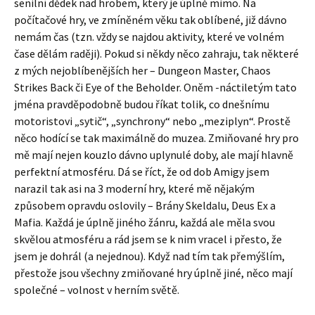
senilní dědek nad hrobem, který je úplně mimo. Na
počítačové hry, ve zmíněném věku tak oblíbené, již dávno
nemám čas (tzn. vždy se najdou aktivity, které ve volném
čase dělám raději). Pokud si někdy něco zahraju, tak některé
z mých nejoblíbenějších her – Dungeon Master, Chaos
Strikes Back či Eye of the Beholder. Oněm -náctiletým tato
jména pravděpodobně budou říkat tolik, co dnešnímu
motoristovi „sytič“, „synchrony“ nebo „meziplyn“. Prostě
něco hodící se tak maximálně do muzea. Zmiňované hry pro
mě mají nejen kouzlo dávno uplynulé doby, ale mají hlavně
perfektní atmosféru. Dá se říct, že od dob Amigy jsem
narazil tak asi na 3 moderní hry, které mě nějakým
způsobem opravdu oslovily – Brány Skeldalu, Deus Ex a
Mafia. Každá je úplně jiného žánru, každá ale měla svou
skvělou atmosféru a rád jsem se k nim vracel i přesto, že
jsem je dohrál (a nejednou). Když nad tím tak přemýšlím,
přestože jsou všechny zmiňované hry úplně jiné, něco mají
společné – volnost v herním světě.