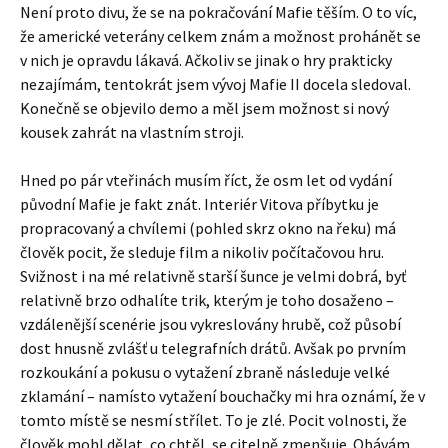
Není proto divu, že se na pokračování Mafie těším. O to víc,
že americké veterány celkem znám a možnost prohánět se
v nich je opravdu lákavá. Ačkoliv se jinak o hry prakticky
nezajímám, tentokrát jsem vývoj Mafie II docela sledoval.
Konečně se objevilo demo a měl jsem možnost si nový
kousek zahrát na vlastním stroji.
Hned po pár vteřinách musím říct, že osm let od vydání
původní Mafie je fakt znát. Interiér Vitova příbytku je
propracovaný a chvílemi (pohled skrz okno na řeku) má
člověk pocit, že sleduje film a nikoliv počítačovou hru.
Svižnost i na mé relativně starší šunce je velmi dobrá, byť
relativně brzo odhalíte trik, kterým je toho dosaženo –
vzdálenější scenérie jsou vykreslovány hrubě, což působí
dost hnusně zvlášť u telegrafních drátů. Avšak po prvním
rozkoukání a pokusu o vytažení zbraně následuje velké
zklamání – namísto vytažení bouchačky mi hra oznámí, že v
tomto místě se nesmí střílet. To je zlé. Pocit volnosti, že
člověk mohl dělat, co chtěl, se citelně zmenšuje. Obávám