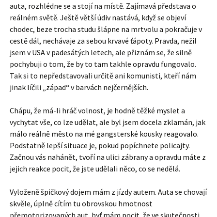
auta, rozhlédne se a stojí na místě. Zajímavá představa o
reálném světě. Ještě větší údiv nastává, když se objeví
chodec, beze trocha studu šlápne na mrtvolu a pokračuje v
cestě dál, nechávaje za sebou krvavé ťápoty. Pravda, nežil
jsem v USA v padesátých letech, ale přiznám se, že silně
pochybuji o tom, že by to tam takhle opravdu fungovalo.
Tak si to nepředstavovali určitě ani komunisti, kteří nám
jinak líčili „západ“ v barvách nejčernějších.
Chápu, že má-li hráč volnost, je hodně těžké myslet a
vychytat vše, co lze udělat, ale byl jsem docela zklamán, jak
málo reálně město na mé gangsterské kousky reagovalo.
Podstatně lepší situace je, pokud popíchnete policajty.
Začnou vás nahánět, tvoří na ulici zábrany a opravdu máte z
jejich reakce pocit, že jste udělali něco, co se nedělá.
Vyloženě špičkový dojem mám z jízdy autem. Auta se chovají
skvěle, úplně cítím tu obrovskou hmotnost
přemotorizovaných aut, byť mám pocit, že ve skutečnosti