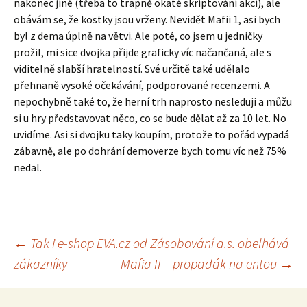
nakonec jiné (třeba to trapně okaté skriptování akcí), ale
obávám se, že kostky jsou vrženy. Nevidět Mafii 1, asi bych
byl z dema úplně na větvi. Ale poté, co jsem u jedničky
prožil, mi sice dvojka přijde graficky víc načančaná, ale s
viditelně slabší hratelností. Své určitě také udělalo
přehnaně vysoké očekávání, podporované recenzemi. A
nepochybně také to, že herní trh naprosto nesleduji a můžu
si u hry představovat něco, co se bude dělat až za 10 let. No
uvidíme. Asi si dvojku taky koupím, protože to pořád vypadá
zábavně, ale po dohrání demoverze bych tomu víc než 75%
nedal.
Navigace
←
Tak i e-shop EVA.cz od Zásobování a.s. obelhává
zákazníky
Mafia II – propadák na entou
→
pro