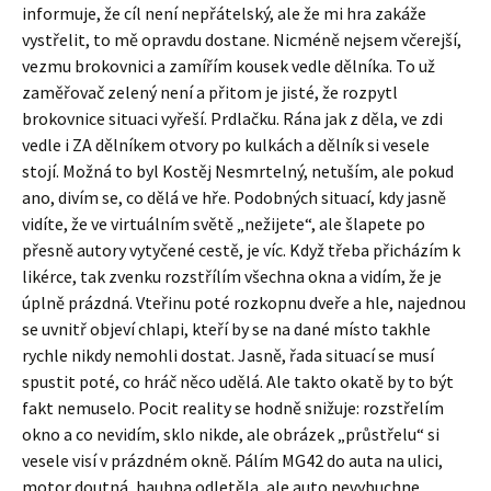
informuje, že cíl není nepřátelský, ale že mi hra zakáže
vystřelit, to mě opravdu dostane. Nicméně nejsem včerejší,
vezmu brokovnici a zamířím kousek vedle dělníka. To už
zaměřovač zelený není a přitom je jisté, že rozpytl
brokovnice situaci vyřeší. Prdlačku. Rána jak z děla, ve zdi
vedle i ZA dělníkem otvory po kulkách a dělník si vesele
stojí. Možná to byl Kostěj Nesmrtelný, netuším, ale pokud
ano, divím se, co dělá ve hře. Podobných situací, kdy jasně
vidíte, že ve virtuálním světě „nežijete“, ale šlapete po
přesně autory vytyčené cestě, je víc. Když třeba přicházím k
likérce, tak zvenku rozstřílím všechna okna a vidím, že je
úplně prázdná. Vteřinu poté rozkopnu dveře a hle, najednou
se uvnitř objeví chlapi, kteří by se na dané místo takhle
rychle nikdy nemohli dostat. Jasně, řada situací se musí
spustit poté, co hráč něco udělá. Ale takto okatě by to být
fakt nemuselo. Pocit reality se hodně snižuje: rozstřelím
okno a co nevidím, sklo nikde, ale obrázek „průstřelu“ si
vesele visí v prázdném okně. Pálím MG42 do auta na ulici,
motor doutná, haubna odletěla, ale auto nevybuchne,