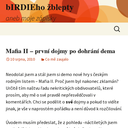
bIRDIEho žblepty
aneb moje zápisky
Přejít
Vyhledá
k
obsahu
webu
Mafia II – první dojmy po dohrání dema
10 srpna, 2010
Co mě zaujalo
Neodolal jsem a stál jsem si demo nové hry s českým
rodným listem – Mafia II. Proč jsem byl nakonec zklamán?
Určitě tím naštvu řadu nekritických obdivovatelů, které
prosím, aby mě o své pravdě nepřesvědčovali v
komentářích. Chci se podělit o
své
dojmy a pokud to vidíte
jinak, je vše v naprostém pořádku a není důvod k rozčilování.
Úvodem musím předeslat, že z pohledu -náctiletých jsem