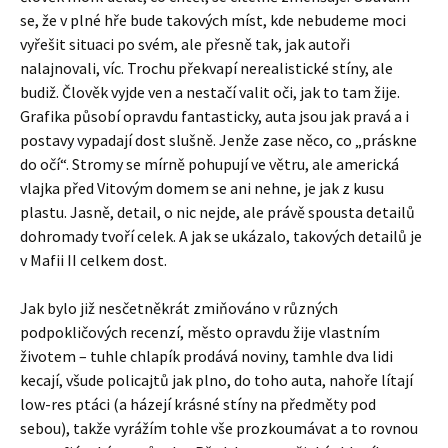
se, že v plné hře bude takových míst, kde nebudeme moci
vyřešit situaci po svém, ale přesně tak, jak autoři
nalajnovali, víc. Trochu překvapí nerealistické stíny, ale
budiž. Člověk vyjde ven a nestačí valit oči, jak to tam žije.
Grafika působí opravdu fantasticky, auta jsou jak pravá a i
postavy vypadají dost slušně. Jenže zase něco, co „práskne
do očí“. Stromy se mírně pohupují ve větru, ale americká
vlajka před Vitovým domem se ani nehne, je jak z kusu
plastu. Jasně, detail, o nic nejde, ale právě spousta detailů
dohromady tvoří celek. A jak se ukázalo, takových detailů je
v Mafii II celkem dost.
Jak bylo již nesčetněkrát zmiňováno v různých
podpokličových recenzí, město opravdu žije vlastním
životem – tuhle chlapík prodává noviny, tamhle dva lidi
kecají, všude policajtů jak plno, do toho auta, nahoře lítají
low-res ptáci (a házejí krásné stíny na předměty pod
sebou), takže vyrážím tohle vše prozkoumávat a to rovnou