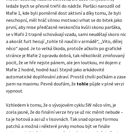
ledaže bych se přesně trefil do nádrže. Parťáci narozdíl od
Mafie 1, kde byli poměrně dost aktivní a díky tomu, že byli
neschopní, měl hráč silnou motivaci vrhat se do bitek jako
první, aby mise předčasně neskončila kvůli skonu parťáka,
se v Mafii 2 trapně schovávají vzadu, sami neudělají skoro nic
a akorát furt hecují „tohle tě naučili v armádě“, „Vito, dělej
něco“ apod. Je to velká škoda, protože ačkoliv po grafické
stránce je Mafie 2 opravdu dobrá, tak několikrát zmiňovaný
pocit, že ve hře nejste pánem, ale jen loutkou, mi dojem z
Mafie 2 hodně, hodně kazí. Stejně jako arkádovité
automatické doplňování zdraví. Prostě chvíli počkám a zase
jsem na maximu. Pevně doufám, že
tohle
půjde v plné verzi
vypnout.
Vzhledem k tomu, že o vývojovém cyklu SW něco vím, je
zcela jasné, že do finální verze hry se už nic měnit nebude –
ta je hotová a asi už v lisovnách. Tak snad opravy formou
patchů a možná i některé prvky mohou být ve finále