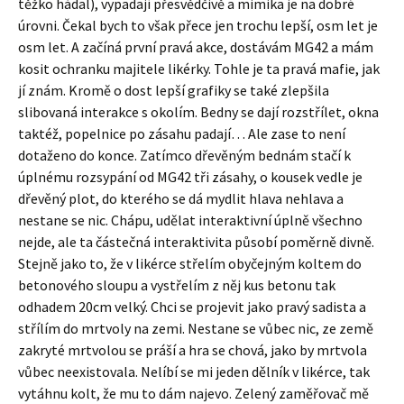
těžko hádal), vypadají přesvědčivě a mimika je na dobré
úrovni. Čekal bych to však přece jen trochu lepší, osm let je
osm let. A začíná první pravá akce, dostávám MG42 a mám
kosit ochranku majitele likérky. Tohle je ta pravá mafie, jak
jí znám. Kromě o dost lepší grafiky se také zlepšila
slibovaná interakce s okolím. Bedny se dají rozstřílet, okna
taktéž, popelnice po zásahu padají… Ale zase to není
dotaženo do konce. Zatímco dřevěným bednám stačí k
úplnému rozsypání od MG42 tři zásahy, o kousek vedle je
dřevěný plot, do kterého se dá mydlit hlava nehlava a
nestane se nic. Chápu, udělat interaktivní úplně všechno
nejde, ale ta částečná interaktivita působí poměrně divně.
Stejně jako to, že v likérce střelím obyčejným koltem do
betonového sloupu a vystřelím z něj kus betonu tak
odhadem 20cm velký. Chci se projevit jako pravý sadista a
střílím do mrtvoly na zemi. Nestane se vůbec nic, ze země
zakryté mrtvolou se práší a hra se chová, jako by mrtvola
vůbec neexistovala. Nelíbí se mi jeden dělník v likérce, tak
vytáhnu kolt, že mu to dám najevo. Zelený zaměřovač mě